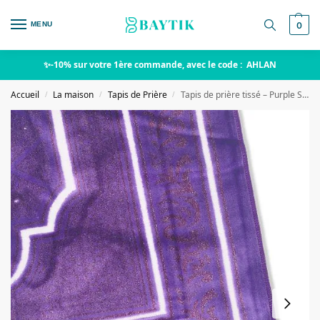
MENU
0
✨-10% sur votre 1ère commande, avec le code : AHLAN
Accueil
La maison
Tapis de Prière
Tapis de prière tissé – Purple Strass
/
/
/