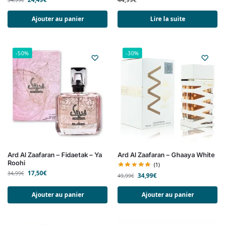
Ajouter au panier
Lire la suite
-50%
-30%
Ard Al Zaafaran – Fidaetak – Ya
Ard Al Zaafaran – Ghaaya White
Roohi
(1)
17,50
€
34,99
€
34,99
€
49,99
€
Ajouter au panier
Ajouter au panier