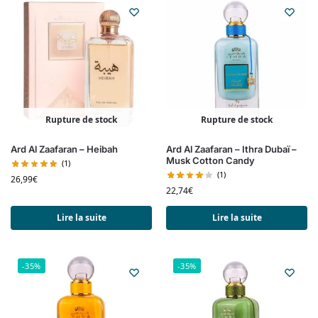
Rupture de stock
Rupture de stock
Ard Al Zaafaran – Heibah
Ard Al Zaafaran – Ithra Dubaï –
Musk Cotton Candy
(1)
(1)
26,99
€
22,74
€
Lire la suite
Lire la suite
-35%
-35%