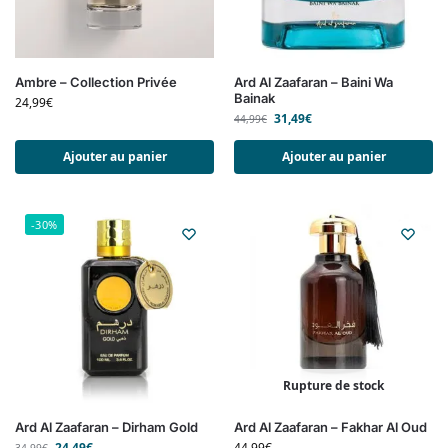
Ambre – Collection Privée
Ard Al Zaafaran – Baini Wa
Bainak
24,99
€
31,49
€
44,99
€
Ajouter au panier
Ajouter au panier
-30%
Rupture de stock
Ard Al Zaafaran – Dirham Gold
Ard Al Zaafaran – Fakhar Al Oud
24,49
€
44,99
€
34,99
€