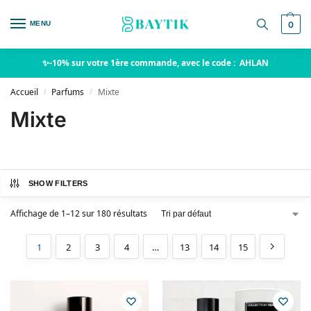
MENU
0
✨-10% sur votre 1ère commande, avec le code : AHLAN
Accueil
Parfums
Mixte
/
/
Mixte
SHOW FILTERS
Affichage de 1–12 sur 180 résultats
1
2
3
4
…
13
14
15