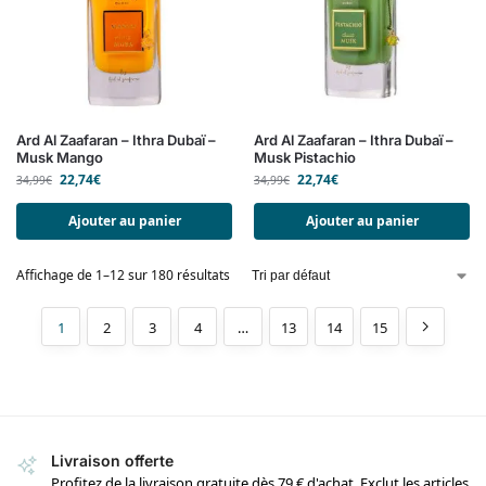
Ard Al Zaafaran – Ithra Dubaï –
Ard Al Zaafaran – Ithra Dubaï –
Musk Mango
Musk Pistachio
22,74
€
22,74
€
34,99
€
34,99
€
Ajouter au panier
Ajouter au panier
Affichage de 1–12 sur 180 résultats
1
2
3
4
…
13
14
15
Livraison offerte
Profitez de la livraison gratuite dès 79 € d'achat. Exclut les articles