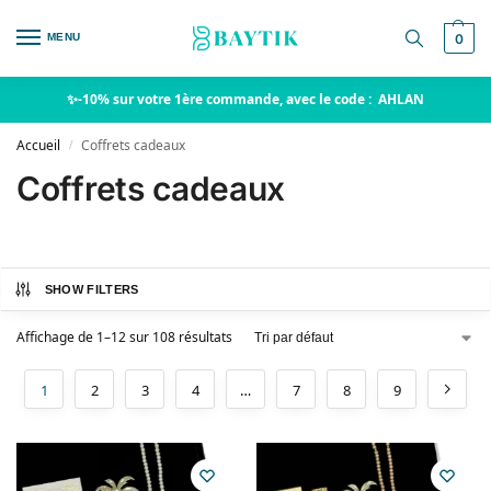
MENU
0
✨-10% sur votre 1ère commande, avec le code : AHLAN
Accueil
Coffrets cadeaux
/
Coffrets cadeaux
SHOW FILTERS
Affichage de 1–12 sur 108 résultats
1
2
3
4
…
7
8
9