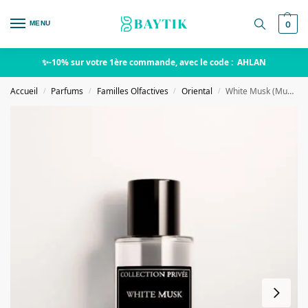
MENU
0
✨-10% sur votre 1ère commande, avec le code : AHLAN
Accueil
Parfums
Familles Olfactives
Oriental
White Musk (Musc blanc) – Collection Privée
/
/
/
/