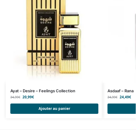
Ayat – Desire – Feelings Collection
Asdaaf – Rana
20,99
€
24,49
€
34,99
€
34,99
€
Ajouter au panier