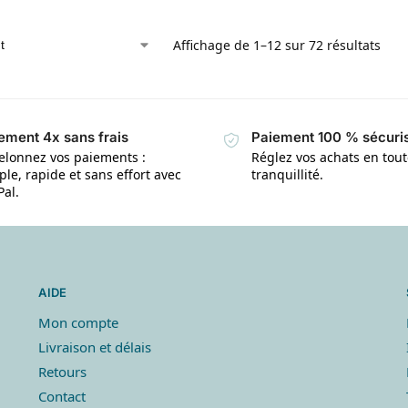
Affichage de 1–12 sur 72 résultats
ement 4x sans frais
Paiement 100 % sécuri
elonnez vos paiements :
Réglez vos achats en tou
le, rapide et sans effort avec
tranquillité.
Pal.
AIDE
Mon compte
Livraison et délais
Retours
Contact