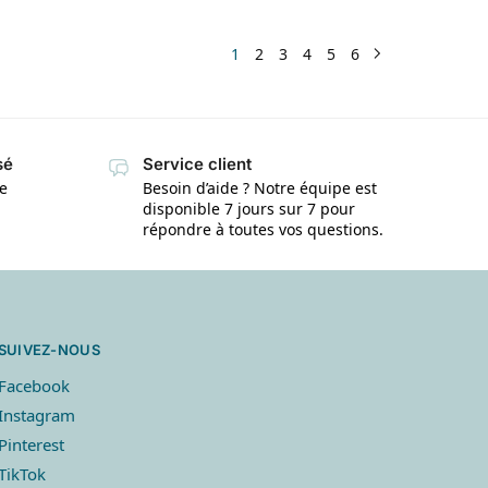
1
2
3
4
5
6
sé
Service client
te
Besoin d’aide ? Notre équipe est
disponible 7 jours sur 7 pour
répondre à toutes vos questions.
SUIVEZ-NOUS
Facebook
Instagram
Pinterest
TikTok