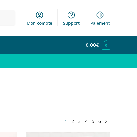
cherche
Mon compte
Support
Paiement
0,00
€
0
1
2
3
4
5
6