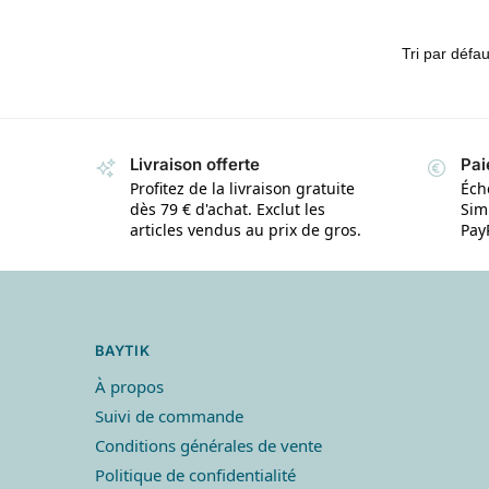
Livraison offerte
Pai
Profitez de la livraison gratuite
Éch
dès 79 € d'achat. Exclut les
Simp
articles vendus au prix de gros.
Pay
BAYTIK
À propos
Suivi de commande
Conditions générales de vente
Politique de confidentialité