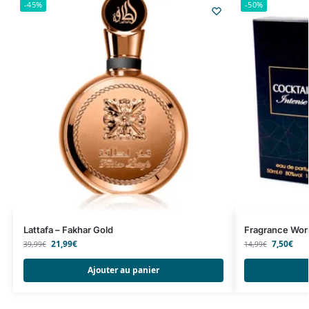
-45%
-50%
Lattafa – Fakhar Gold
Fragrance Worl
21,99
€
7,50
€
39,99
€
14,99
€
Ajouter au panier