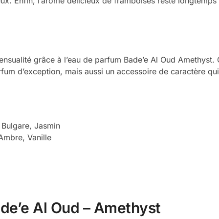
ux. Enfin, l’arôme délicieux de framboises reste longtemps 
nsualité grâce à l’eau de parfum Bade’e Al Oud Amethyst. C
m d’exception, mais aussi un accessoire de caractère qui so
 Bulgare, Jasmin
Ambre, Vanille
ade’e Al Oud – Amethyst