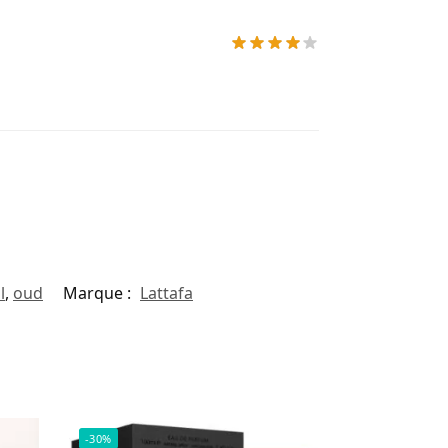
l
,
oud
Marque :
Lattafa
-30%