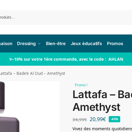
Re
maison
Dressing
Bien-être
Jeux éducatifs
Promos
✨-10% sur votre 1ère commande, avec le code : AHLAN
Lattafa – Bade’e Al Oud – Amethyst
Promo !
Lattafa – Ba
Amethyst
20,99
€
34,99
€
-40%
Vivez des moments quotidiens 