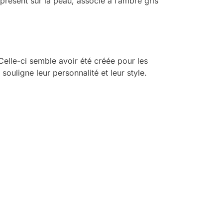
présent sur la peau, associé à l’ambre gris
elle-ci semble avoir été créée pour les
uligne leur personnalité et leur style.