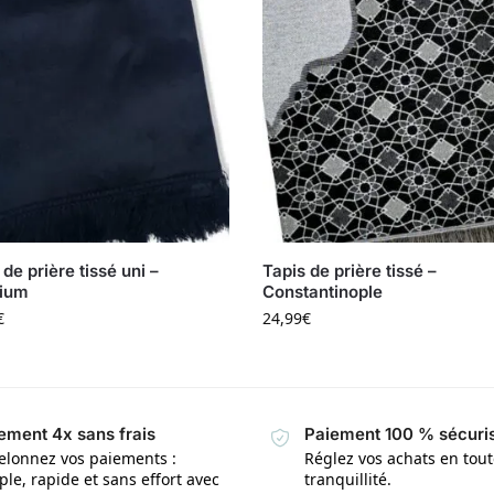
 de prière tissé uni –
Tapis de prière tissé –
ium
Constantinople
€
24,99
€
ement 4x sans frais
Paiement 100 % sécuri
elonnez vos paiements :
Réglez vos achats en tou
le, rapide et sans effort avec
tranquillité.