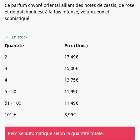
Ce parfum chypré oriental alliant des notes de cassis, de rose
et de patchouli est à la fois intense, voluptueux et
sophistiqué.
En stock
Quantité
Prix (Unit.)
2
17,49
€
3
15,00
€
4
13,75
€
5 - 50
11,99
€
51 - 100
11,49
€
101 +
8,99
€
Remise automatique selon la quantité totale.