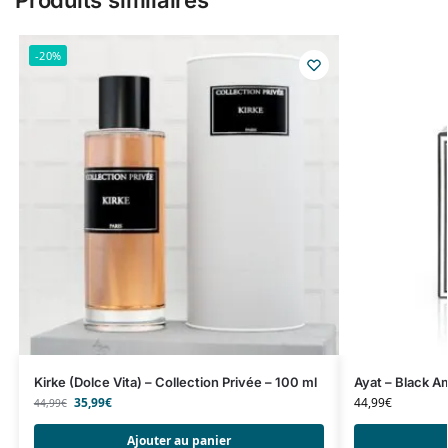
-20%
Kirke (Dolce Vita) – Collection Privée – 100 ml
Ayat – Black A
35,99
€
44,99
€
44,99
€
Ajouter au panier