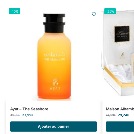
-40%
-35%
Ayat – The Seashore
Maison Alhamb
23,99
€
29,24
€
39,99
€
44,99
€
Ajouter au panier