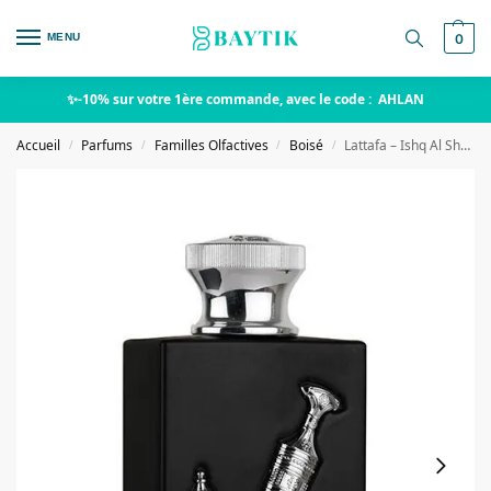
MENU
0
✨-10% sur votre 1ère commande, avec le code : AHLAN
Accueil
Parfums
Familles Olfactives
Boisé
Lattafa – Ishq Al Shuyukh – Silver
/
/
/
/