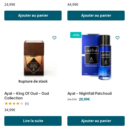
24,99
€
44,99
€
Ajouter au panier
Ajouter au panier
-40%
Rupture de stock
Ayat – King Of Oud – Oud
Ayat – Nightfall Patchouli
Collection
20,99
€
34,99
€
(1)
34,99
€
Lire la suite
Ajouter au panier