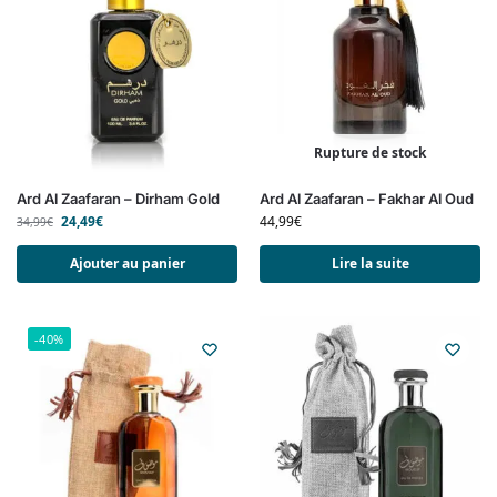
Rupture de stock
Ard Al Zaafaran – Dirham Gold
Ard Al Zaafaran – Fakhar Al Oud
24,49
€
44,99
€
34,99
€
Ajouter au panier
Lire la suite
-40%