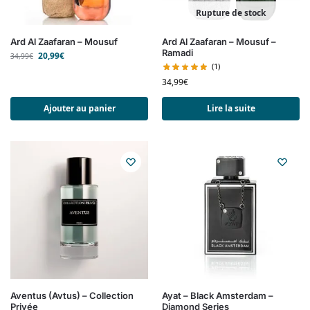
Rupture de stock
Ard Al Zaafaran – Mousuf
Ard Al Zaafaran – Mousuf –
Ramadi
20,99
€
34,99
€
(1)
34,99
€
Ajouter au panier
Lire la suite
Aventus (Avtus) – Collection
Ayat – Black Amsterdam –
Privée
Diamond Series