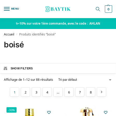
MENU
0
✨-10% sur votre 1ère commande, avec le code : AHLAN
Accueil
Produits identifiés “boisé”
/
boisé
SHOW FILTERS
Affichage de 1–12 sur 88 résultats
1
2
3
4
…
6
7
8
-30%