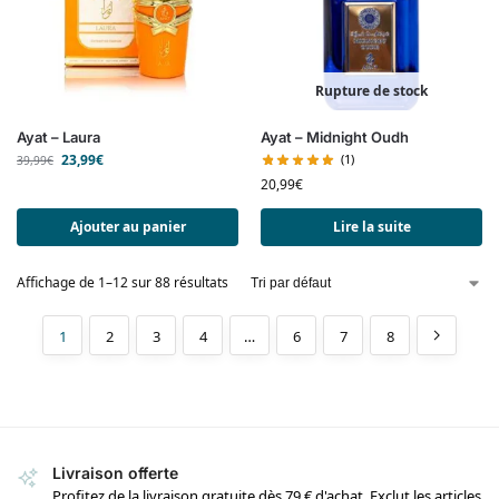
Rupture de stock
Ayat – Laura
Ayat – Midnight Oudh
23,99
€
(1)
39,99
€
20,99
€
Ajouter au panier
Lire la suite
Affichage de 1–12 sur 88 résultats
1
2
3
4
…
6
7
8
Livraison offerte
Profitez de la livraison gratuite dès 79 € d'achat. Exclut les articles