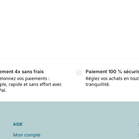
ement 4x sans frais
Paiement 100 % sécuri
elonnez vos paiements :
Réglez vos achats en tou
le, rapide et sans effort avec
tranquillité.
Pal.
AIDE
Mon compte