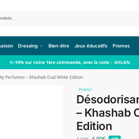
Re
maison
Dressing
Bien-être
Jeux éducatifs
Promos
✨-10% sur votre 1ère commande, avec le code : AHLAN
My Perfumes – Khashab Oud White Edition
Promo !
Désodorisa
– Khashab 
Edition
4,00
€
7,99
€
-50%