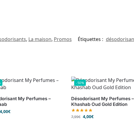
sodorisants
,
La maison
,
Promos
Étiquettes :
désodorisan
%
-50%
orisant My Perfumes –
Désodorisant My Perfumes 
aab
Khashab Oud Gold Edition
4,00
€
4,00
€
7,99
€