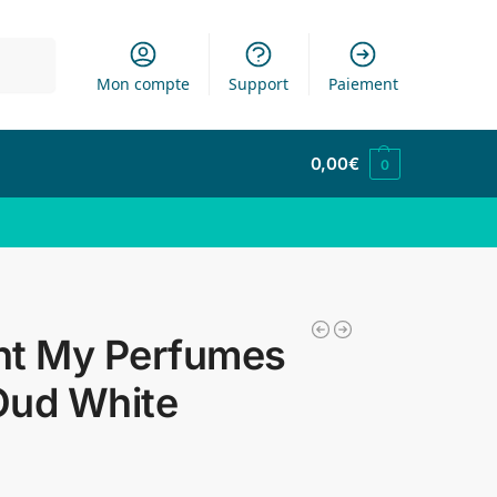
cherche
Mon compte
Support
Paiement
0,00
€
0
nt My Perfumes
Oud White