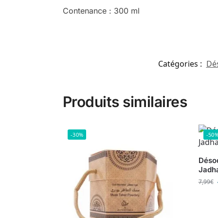
Contenance : 300 ml
Catégories :
Dé
Produits similaires
-30%
-50
Désod
Jadh
7,99
€