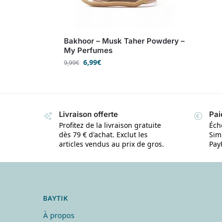
Bakhoor – Musk Taher Powdery –
My Perfumes
6,99
€
9,99
€
Livraison offerte
Pai
Profitez de la livraison gratuite
Éch
dès 79 € d'achat. Exclut les
Simp
articles vendus au prix de gros.
Pay
BAYTIK
À propos