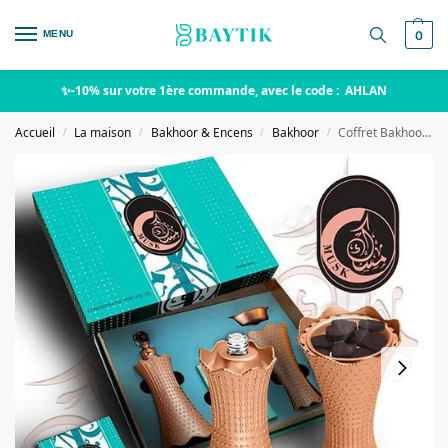
MENU
0
✨-10% sur votre 1ère commande, avec le code : AHLAN
Accueil
La maison
Bakhoor & Encens
Bakhoor
Coffret Bakhoor – Musk – My Perfumes
/
/
/
/