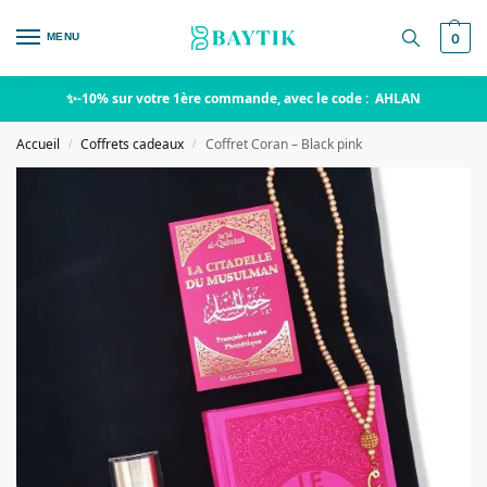
MENU
0
✨-10% sur votre 1ère commande, avec le code : AHLAN
Accueil
Coffrets cadeaux
Coffret Coran – Black pink
/
/