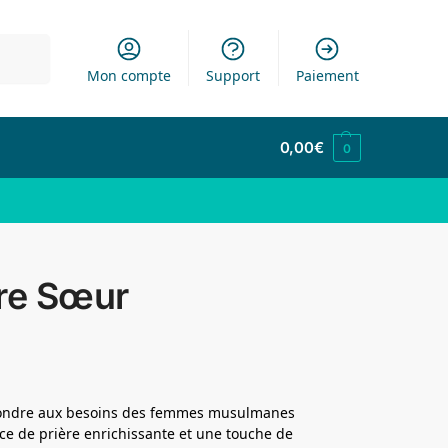
cherche
Mon compte
Support
Paiement
0,00
€
0
ère Sœur
épondre aux besoins des femmes musulmanes
e de prière enrichissante et une touche de