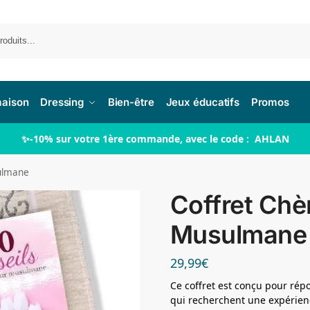
Re
maison
Dressing
Bien-être
Jeux éducatifs
Promos
✨-10% sur votre 1ère commande, avec le code : AHLAN
ulmane
Coffret Ch
Musulmane
29,99
€
Ce coffret est conçu pour r
qui recherchent une expérienc