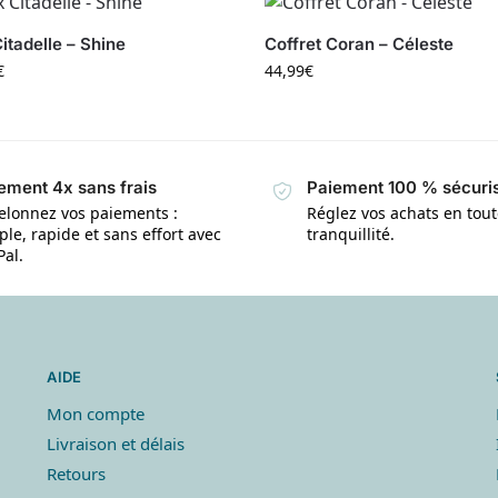
itadelle – Shine
Coffret Coran – Céleste
€
44,99
€
ement 4x sans frais
Paiement 100 % sécuri
elonnez vos paiements :
Réglez vos achats en tou
le, rapide et sans effort avec
tranquillité.
Pal.
AIDE
Mon compte
Livraison et délais
Retours