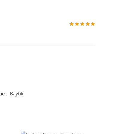
ue :
Baytik