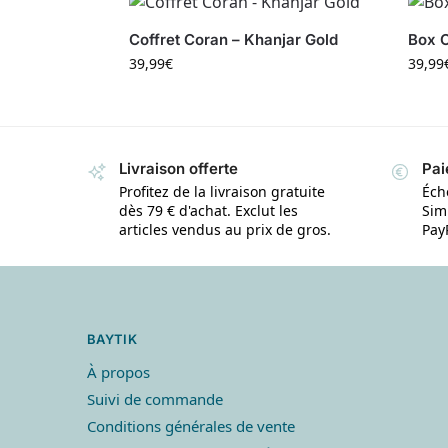
Coffret Coran – Khanjar Gold
Box C
39,99
€
39,99
Livraison offerte
Pai
Profitez de la livraison gratuite
Éch
dès 79 € d'achat. Exclut les
Simp
articles vendus au prix de gros.
Pay
BAYTIK
À propos
Suivi de commande
Conditions générales de vente