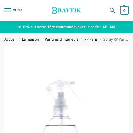
MENU
0
✨-10% sur votre 1ère commande, avec le code : AHLAN
Accueil
La maison
Parfums d'intérieurs
RP Paris
Spray RP Paris – Jasmin de Tunis
/
/
/
/