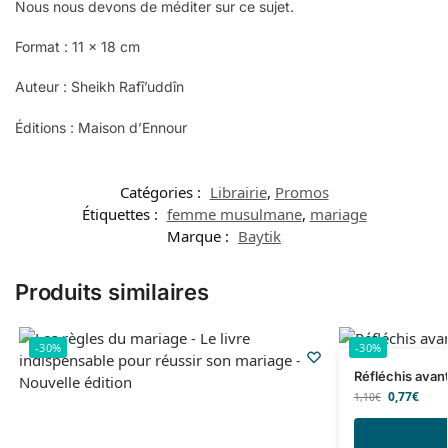
Nous nous devons de méditer sur ce sujet.
Format : 11 x 18 cm
Auteur : Sheikh Rafî’uddîn
Éditions : Maison d’Ennour
Catégories :
Librairie
,
Promos
Étiquettes :
femme musulmane
,
mariage
Marque :
Baytik
Produits similaires
-30%
-30%
Réfléchis avan
0,77
€
1,10
€