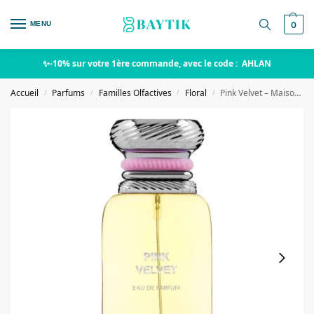
MENU
0
✨-10% sur votre 1ère commande, avec le code : AHLAN
Accueil
Parfums
Familles Olfactives
Floral
Pink Velvet – Maison Alhambra
/
/
/
/