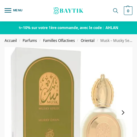
MENU
0
✨-10% sur votre 1ère commande, avec le code : AHLAN
Accueil
Parfums
Familles Olfactives
Oriental
Musk – Musky Series – Murky Dawn
/
/
/
/