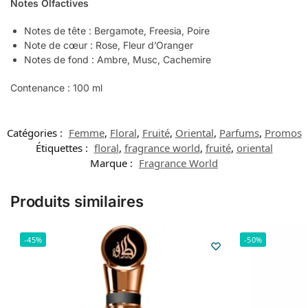
Notes Olfactives
Notes de tête : Bergamote, Freesia, Poire
Note de cœur : Rose, Fleur d’Oranger
Notes de fond : Ambre, Musc, Cachemire
Contenance : 100 ml
Catégories :
Femme
,
Floral
,
Fruité
,
Oriental
,
Parfums
,
Promos
Étiquettes :
floral
,
fragrance world
,
fruité
,
oriental
Marque :
Fragrance World
Produits similaires
-45%
-50%