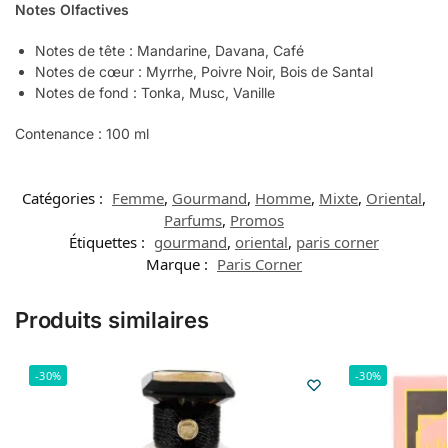
Notes Olfactives
Notes de tête : Mandarine, Davana, Café
Notes de cœur : Myrrhe, Poivre Noir, Bois de Santal
Notes de fond : Tonka, Musc, Vanille
Contenance : 100 ml
Catégories :
Femme
,
Gourmand
,
Homme
,
Mixte
,
Oriental
,
Parfums
,
Promos
Étiquettes :
gourmand
,
oriental
,
paris corner
Marque :
Paris Corner
Produits similaires
-30%
-30%