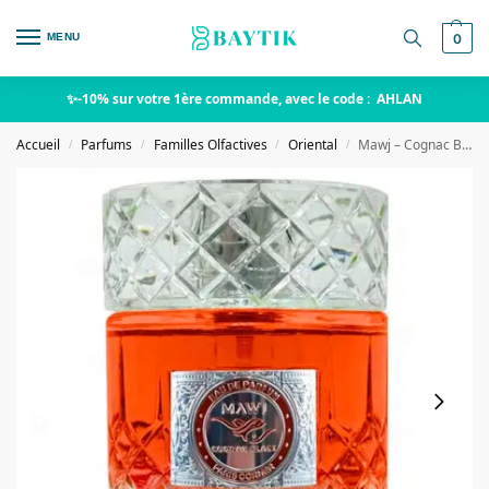
MENU
0
✨-10% sur votre 1ère commande, avec le code : AHLAN
Accueil
Parfums
Familles Olfactives
Oriental
Mawj – Cognac Blaze – Paris Corner
/
/
/
/