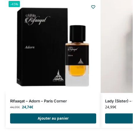
-45%
Rifaaqat – Adorn – Paris Corner
Lady (Sister) –
24,74
€
24,99
€
44,99
€
Ajouter au panier