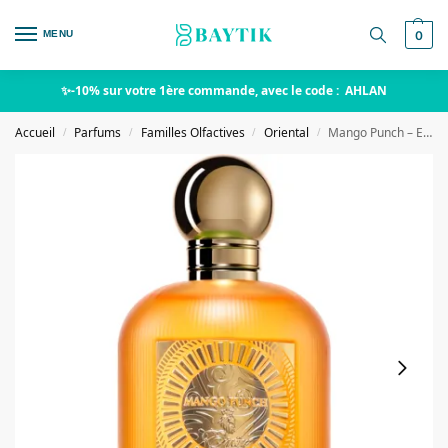
MENU
0
✨-10% sur votre 1ère commande, avec le code : AHLAN
Accueil
Parfums
Familles Olfactives
Oriental
Mango Punch – Emir
/
/
/
/