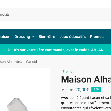
Re
maison
Dressing
Bien-être
Jeux éducatifs
Promos
✨-10% sur votre 1ère commande, avec le code : AHLAN
son Alhambra – Candid
Promo !
Maison Alh
20,00
€
39,99
€
-50%
Avec son élégant flacon et sa
quintessence du raffinement. 
envoûtantes qui révèlent vot