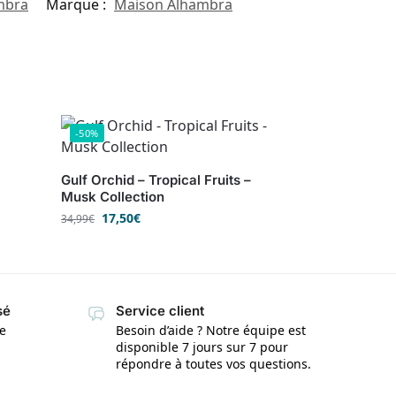
mbra
Marque :
Maison Alhambra
-50%
Gulf Orchid – Tropical Fruits –
Musk Collection
17,50
€
34,99
€
sé
Service client
te
Besoin d’aide ? Notre équipe est
disponible 7 jours sur 7 pour
répondre à toutes vos questions.