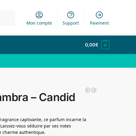
cherche
Mon compte
Support
Paiement
0,00
€
0
ambra – Candid
 fragrance captivante, ce parfum incarne la
Laissez-vous séduire par ses notes
re charme authentique.