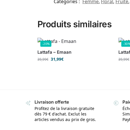
Catégories :
Femme
,
Floral
,
Fruité
Produits similaires
-20%
-30
Lattafa – Emaan
Latta
31,99
€
39,99
€
39,99
€
Livraison offerte
Pai
Profitez de la livraison gratuite
Éch
dès 79 € d'achat. Exclut les
Simp
articles vendus au prix de gros.
Pay