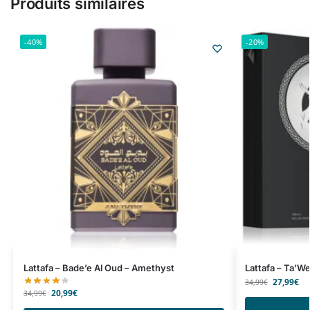
Produits similaires
-40%
-20%
Lattafa – Bade’e Al Oud – Amethyst
Lattafa – Ta’We
27,99
€
34,99
€
20,99
€
34,99
€