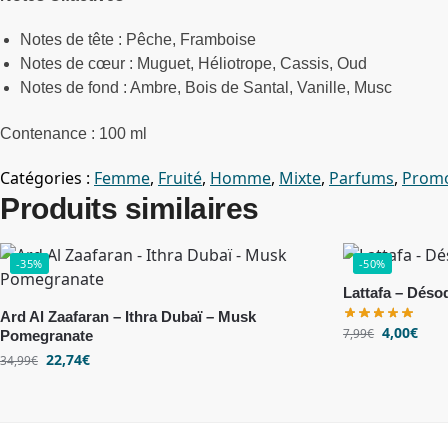
Notes de tête : Pêche, Framboise
Notes de cœur : Muguet, Héliotrope, Cassis, Oud
Notes de fond : Ambre, Bois de Santal, Vanille, Musc
Contenance : 100 ml
Catégories :
Femme
,
Fruité
,
Homme
,
Mixte
,
Parfums
,
Prom
Produits similaires
-35%
-50%
Lattafa – Dés
Ard Al Zaafaran – Ithra Dubaï – Musk
4,00
€
7,99
€
Pomegranate
22,74
€
34,99
€