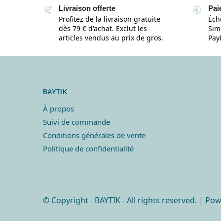
Livraison offerte
Pai
Profitez de la livraison gratuite
Éch
dès 79 € d'achat. Exclut les
Simp
articles vendus au prix de gros.
Pay
BAYTIK
À propos
Suivi de commande
Conditions générales de vente
Politique de confidentialité
© Copyright
- BAYTIK - All rights reserved. | P