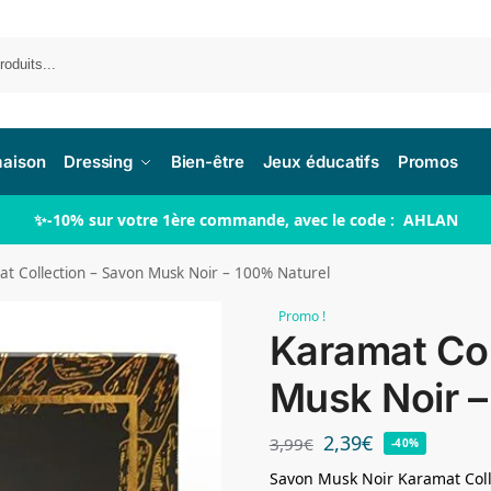
Re
maison
Dressing
Bien-être
Jeux éducatifs
Promos
✨-10% sur votre 1ère commande, avec le code : AHLAN
t Collection – Savon Musk Noir – 100% Naturel
Promo !
Karamat Col
Musk Noir –
2,39
€
3,99
€
-40%
Savon Musk Noir Karamat Collect