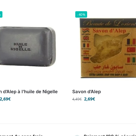
%
-40%
 d’Alep à l’huile de Nigelle
Savon d’Alep
2,69
€
2,69
€
4,49
€