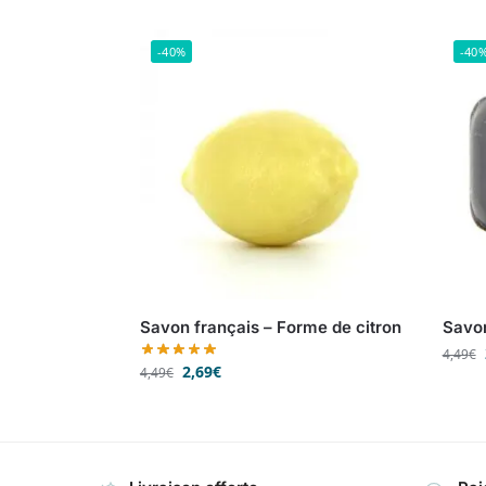
-40%
-40
Savon français – Forme de citron
Savon
4,49
€
2,69
€
4,49
€