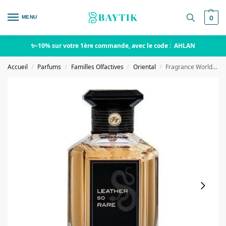
MENU
0
✨-10% sur votre 1ère commande, avec le code : AHLAN
Accueil
Parfums
Familles Olfactives
Oriental
Fragrance World – Leather So Rare
/
/
/
/