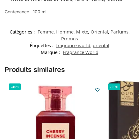
Contenance : 100 ml
Catégories :
Femme
,
Homme
,
Mixte
,
Oriental
,
Parfums
,
Promos
Étiquettes :
fragrance world
,
oriental
Marque :
Fragrance World
Produits similaires
-40%
-20%