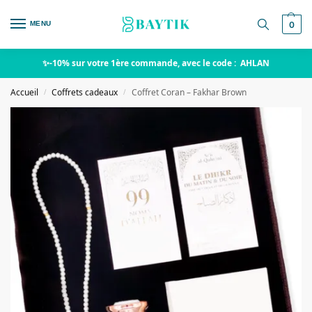
MENU
0
✨-10% sur votre 1ère commande, avec le code : AHLAN
Accueil
Coffrets cadeaux
Coffret Coran – Fakhar Brown
/
/