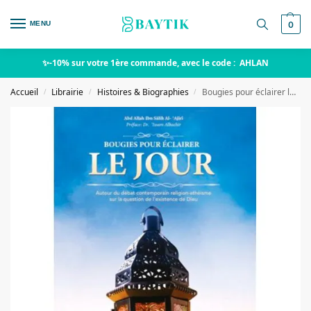
MENU
0
✨-10% sur votre 1ère commande, avec le code : AHLAN
Accueil
Librairie
Histoires & Biographies
Bougies pour éclairer le jour
/
/
/