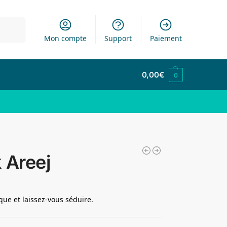
cherche
Mon compte
Support
Paiement
0,00
€
0
 Areej
que et laissez-vous séduire.