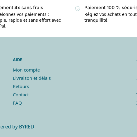
ement 4x sans frais
Paiement 100 % sécuri
elonnez vos paiements :
Réglez vos achats en tou
le, rapide et sans effort avec
tranquillité.
Pal.
AIDE
Mon compte
Livraison et délais
Retours
Contact
FAQ
owered by
BYRED