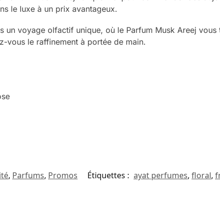
ns le luxe à un prix avantageux.
un voyage olfactif unique, où le Parfum Musk Areej vous 
z-vous le raffinement à portée de main.
ose
ité
,
Parfums
,
Promos
Étiquettes :
ayat perfumes
,
floral
,
f