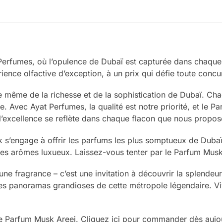
t Perfumes, où l’opulence de Dubaï est capturée dans chaqu
ence olfactive d’exception, à un prix qui défie toute concu
 même de la richesse et de la sophistication de Dubaï. Cha
. Avec Ayat Perfumes, la qualité est notre priorité, et le P
 l’excellence se reflète dans chaque flacon que nous propos
k s’engage à offrir les parfums les plus somptueux de Dubaï
des arômes luxueux. Laissez-vous tenter par le Parfum Musk
une fragrance – c’est une invitation à découvrir la splende
es panoramas grandioses de cette métropole légendaire. Viv
e Parfum Musk Areej. Cliquez ici pour commander dès aujou