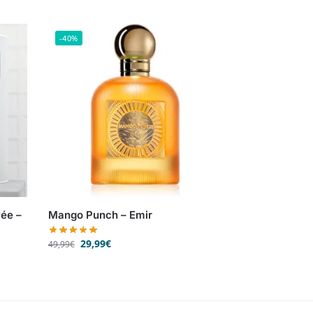
-40%
vée –
Mango Punch – Emir
29,99
€
49,99
€