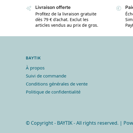
Livraison offerte
Pai
Profitez de la livraison gratuite
Éch
dès 79 € d'achat. Exclut les
Simp
articles vendus au prix de gros.
Pay
BAYTIK
À propos
Suivi de commande
Conditions générales de vente
Politique de confidentialité
© Copyright
- BAYTIK - All rights reserved. | P