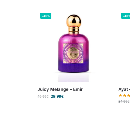
-40%
-40
Juicy Melange – Emir
Ayat 
29,99
€
49,99
€
34,99
€