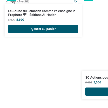
Le Jeûne du Ramadan comme l’a enseigné le
Prophète ﷺ – Éditions Al-Hadîth
5,60
€
8,00
€
Ajouter au panier
30 Actions pou
3,50
€
5,00
€