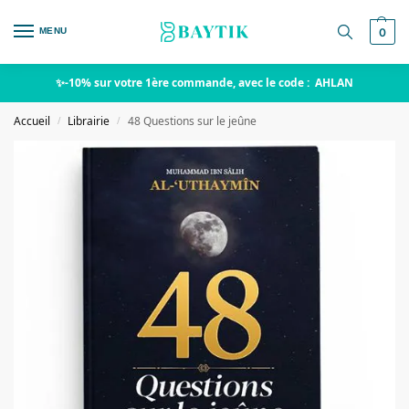
MENU
0
✨-10% sur votre 1ère commande, avec le code : AHLAN
Accueil
Librairie
48 Questions sur le jeûne
/
/