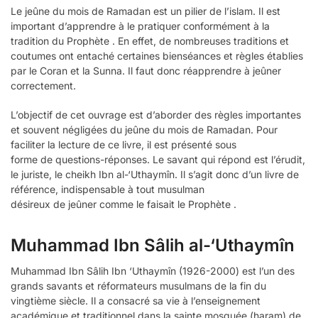
Le jeûne du mois de Ramadan est un pilier de l’islam. Il est
important d’apprendre à le pratiquer conformément à la
tradition du Prophète . En effet, de nombreuses traditions et
coutumes ont entaché certaines bienséances et règles établies
par le Coran et la Sunna. Il faut donc réapprendre à jeûner
correctement.
L’objectif de cet ouvrage est d’aborder des règles importantes
et souvent négligées du jeûne du mois de Ramadan. Pour
faciliter la lecture de ce livre, il est présenté sous
forme de questions-réponses. Le savant qui répond est l’érudit,
le juriste, le cheikh Ibn al-‘Uthaymîn. Il s’agit donc d’un livre de
référence, indispensable à tout musulman
désireux de jeûner comme le faisait le Prophète .
Muhammad Ibn Sâlih al-‘Uthaymîn
Muhammad Ibn Sâlih Ibn ‘Uthaymîn (1926-2000) est l’un des
grands savants et réformateurs musulmans de la fin du
vingtième siècle. Il a consacré sa vie à l’enseignement
académique et traditionnel dans la sainte mosquée (haram) de