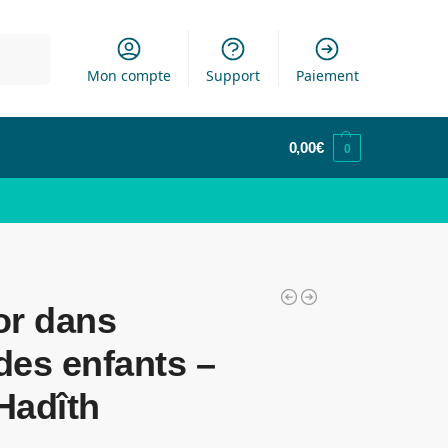
cherche
Mon compte
Support
Paiement
0,00
€
0
or dans
des enfants –
Hadîth