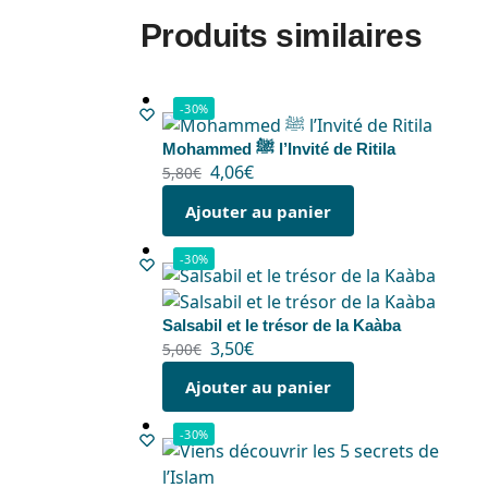
Produits similaires
-30%
Mohammed ﷺ l’Invité de Ritila
4,06
€
5,80
€
Ajouter au panier
-30%
Salsabil et le trésor de la Kaàba
3,50
€
5,00
€
Ajouter au panier
-30%