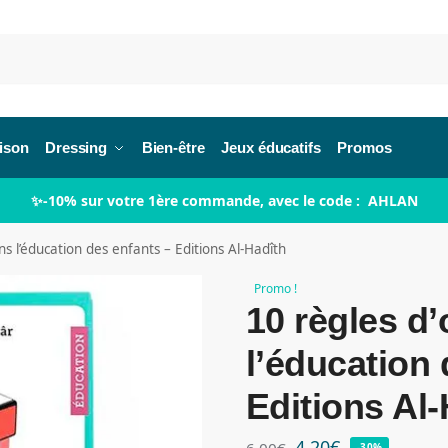
Re
ison
Dressing
Bien-être
Jeux éducatifs
Promos
✨-10% sur votre 1ère commande, avec le code : AHLAN
ns l’éducation des enfants – Editions Al-Hadîth
Promo !
10 règles d’
l’éducation 
Editions Al-
4,20
€
6,00
€
-30%