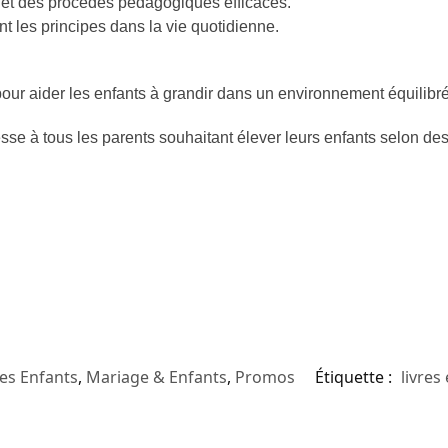
s et des procédés pédagogiques efficaces.
nt les principes dans la vie quotidienne.
pour aider les enfants à grandir dans un environnement équilibré 
sse à tous les parents souhaitant élever leurs enfants selon des 
res Enfants
,
Mariage & Enfants
,
Promos
Étiquette :
livres